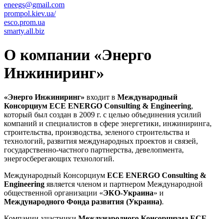
eneegs@gmail.com
prompol.kiev.ua/
esco.prom.ua
smarty.all.biz
О компании «Энерго
Инжиниринг»
«Энерго Инжиниринг»
входит в
Международный
Консорциум
ECE
ENERGO
Consulting
&
Engineering
,
который был создан в 2009 г. с целью объединения усилий
компаний и специалистов в сфере энергетики, инжиниринга,
строительства, производства, зеленого строительства и
технологий, развития международных проектов и связей,
государственно-частного партнерства, девелопмента,
энергосберегающих технологий.
Международный Консорциум
ECE
ENERGO
Consulting
&
Engineering
является членом и партнером Международной
общественной организации «
ЭКО-Украина
» и
Международного Фонда развития (Украина)
.
Компании-участники
Международного Консорциума
ECE