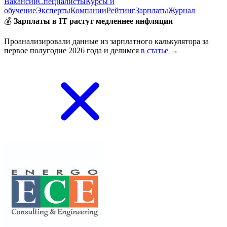
Вакансии
Специалисты
Курсы и
обучение
Эксперты
Компании
Рейтинг
Зарплаты
Журнал
💰
Зарплаты в IT растут медленнее инфляции
Проанализировали данные из зарплатного калькулятора за
первое полугодие 2026 года и делимся
в статье →