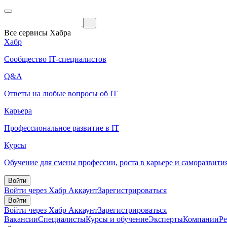
Все сервисы Хабра
Хабр
Сообщество IT-специалистов
Q&A
Ответы на любые вопросы об IT
Карьера
Профессиональное развитие в IT
Курсы
Обучение для смены профессии, роста в карьере и саморазвити
Войти
Войти через Хабр Аккаунт
Зарегистрироваться
Войти
Войти через Хабр Аккаунт
Зарегистрироваться
Вакансии
Специалисты
Курсы и обучение
Эксперты
Компании
Р