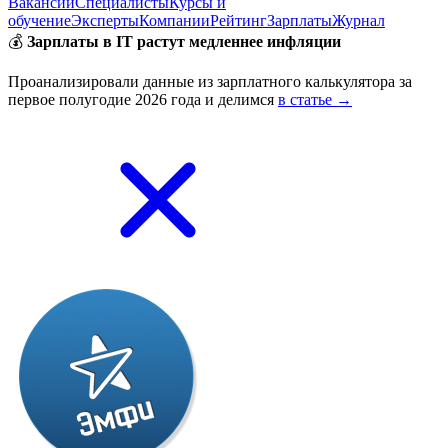
Вакансии
Специалисты
Курсы и
обучение
Эксперты
Компании
Рейтинг
Зарплаты
Журнал
💰
Зарплаты в IT растут медленнее инфляции
Проанализировали данные из зарплатного калькулятора за
первое полугодие 2026 года и делимся
в статье →