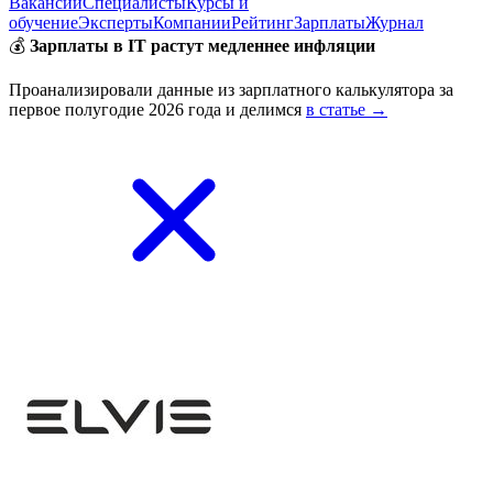
Вакансии
Специалисты
Курсы и
обучение
Эксперты
Компании
Рейтинг
Зарплаты
Журнал
💰
Зарплаты в IT растут медленнее инфляции
Проанализировали данные из зарплатного калькулятора за
первое полугодие 2026 года и делимся
в статье →