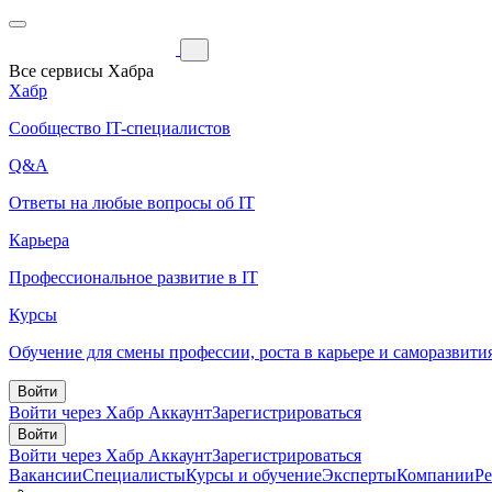
Все сервисы Хабра
Хабр
Сообщество IT-специалистов
Q&A
Ответы на любые вопросы об IT
Карьера
Профессиональное развитие в IT
Курсы
Обучение для смены профессии, роста в карьере и саморазвити
Войти
Войти через Хабр Аккаунт
Зарегистрироваться
Войти
Войти через Хабр Аккаунт
Зарегистрироваться
Вакансии
Специалисты
Курсы и обучение
Эксперты
Компании
Р