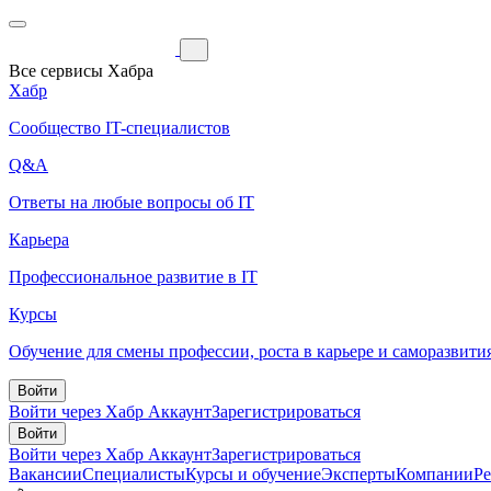
Все сервисы Хабра
Хабр
Сообщество IT-специалистов
Q&A
Ответы на любые вопросы об IT
Карьера
Профессиональное развитие в IT
Курсы
Обучение для смены профессии, роста в карьере и саморазвити
Войти
Войти через Хабр Аккаунт
Зарегистрироваться
Войти
Войти через Хабр Аккаунт
Зарегистрироваться
Вакансии
Специалисты
Курсы и обучение
Эксперты
Компании
Р