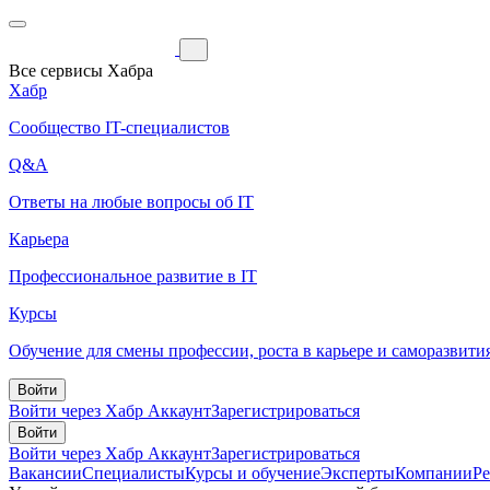
Все сервисы Хабра
Хабр
Сообщество IT-специалистов
Q&A
Ответы на любые вопросы об IT
Карьера
Профессиональное развитие в IT
Курсы
Обучение для смены профессии, роста в карьере и саморазвити
Войти
Войти через Хабр Аккаунт
Зарегистрироваться
Войти
Войти через Хабр Аккаунт
Зарегистрироваться
Вакансии
Специалисты
Курсы и обучение
Эксперты
Компании
Р