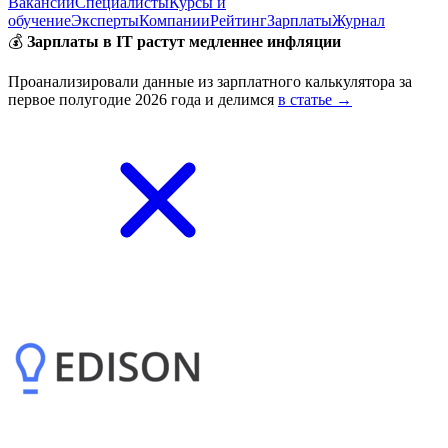
Вакансии
Специалисты
Курсы и
обучение
Эксперты
Компании
Рейтинг
Зарплаты
Журнал
💰
Зарплаты в IT растут медленнее инфляции
Проанализировали данные из зарплатного калькулятора за
первое полугодие 2026 года и делимся
в статье →