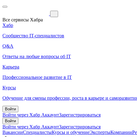
Все сервисы Хабра
Хабр
Сообщество IT-специалистов
Q&A
Ответы на любые вопросы об IT
Карьера
Профессиональное развитие в IT
Курсы
Обучение для смены профессии, роста в карьере и саморазвити
Войти
Войти через Хабр Аккаунт
Зарегистрироваться
Войти
Войти через Хабр Аккаунт
Зарегистрироваться
Вакансии
Специалисты
Курсы и обучение
Эксперты
Компании
Р