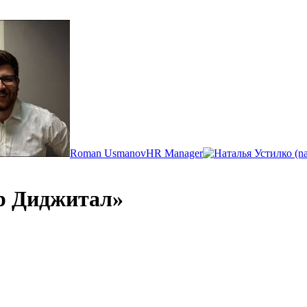
Roman Usmanov
HR Manager
р Диджитал»