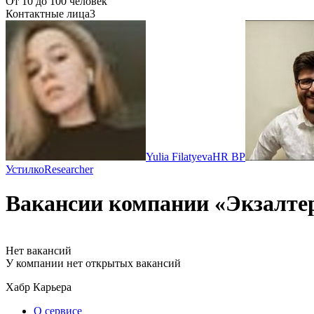
От 10 до 100 человек
Контактные лица
3
Yulia Filatyeva
HR BP
Устилко
Researcher
Вакансии компании «Экзалте
Нет вакансий
У компании нет открытых вакансий
Хабр Карьера
О сервисе