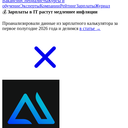
Вакансии
Специалисты
Курсы и
обучение
Эксперты
Компании
Рейтинг
Зарплаты
Журнал
💰
Зарплаты в IT растут медленнее инфляции
Проанализировали данные из зарплатного калькулятора за
первое полугодие 2026 года и делимся
в статье →