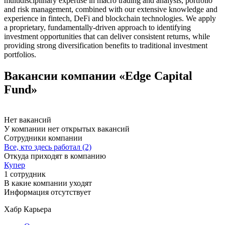
multidisciplinary expertise in macro trading and analysis, portfolio
and risk management, combined with our extensive knowledge and
experience in fintech, DeFi and blockchain technologies. We apply
a proprietary, fundamentally-driven approach to identifying
investment opportunities that can deliver consistent returns, while
providing strong diversification benefits to traditional investment
portfolios.
Вакансии компании «Edge Capital
Fund»
Нет вакансий
У компании нет открытых вакансий
Сотрудники компании
Все, кто здесь работал (2)
Откуда приходят в компанию
Купер
1 сотрудник
В какие компании уходят
Информация отсутствует
Хабр Карьера