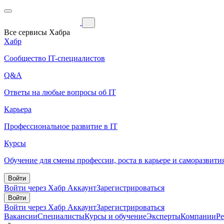
Все сервисы Хабра
Хабр
Сообщество IT-специалистов
Q&A
Ответы на любые вопросы об IT
Карьера
Профессиональное развитие в IT
Курсы
Обучение для смены профессии, роста в карьере и саморазвити
Войти
Войти через Хабр Аккаунт
Зарегистрироваться
Войти
Войти через Хабр Аккаунт
Зарегистрироваться
Вакансии
Специалисты
Курсы и обучение
Эксперты
Компании
Р