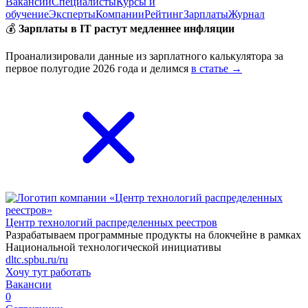
Вакансии
Специалисты
Курсы и
обучение
Эксперты
Компании
Рейтинг
Зарплаты
Журнал
💰
Зарплаты в IT растут медленнее инфляции
Проанализировали данные из зарплатного калькулятора за
первое полугодие 2026 года и делимся
в статье →
Центр технологий распределенных реестров
Разрабатываем программные продукты на блокчейне в рамках
Национальной технологической инициативы
dltc.spbu.ru/ru
Хочу тут работать
Вакансии
0