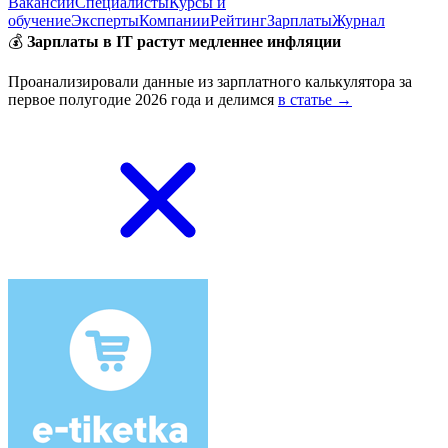
Вакансии
Специалисты
Курсы и
обучение
Эксперты
Компании
Рейтинг
Зарплаты
Журнал
💰
Зарплаты в IT растут медленнее инфляции
Проанализировали данные из зарплатного калькулятора за
первое полугодие 2026 года и делимся
в статье →