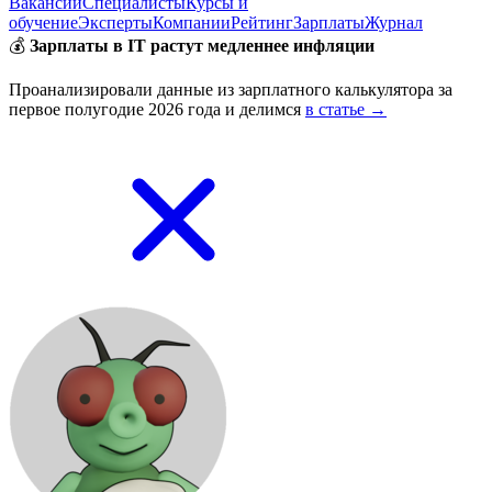
Вакансии
Специалисты
Курсы и
обучение
Эксперты
Компании
Рейтинг
Зарплаты
Журнал
💰
Зарплаты в IT растут медленнее инфляции
Проанализировали данные из зарплатного калькулятора за
первое полугодие 2026 года и делимся
в статье →