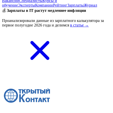
Вакансии
Специалисты
Курсы и
обучение
Эксперты
Компании
Рейтинг
Зарплаты
Журнал
💰
Зарплаты в IT растут медленнее инфляции
Проанализировали данные из зарплатного калькулятора за
первое полугодие 2026 года и делимся
в статье →