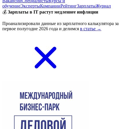
Вакансии
Специалисты
Курсы и
обучение
Эксперты
Компании
Рейтинг
Зарплаты
Журнал
💰
Зарплаты в IT растут медленнее инфляции
Проанализировали данные из зарплатного калькулятора за
первое полугодие 2026 года и делимся
в статье →