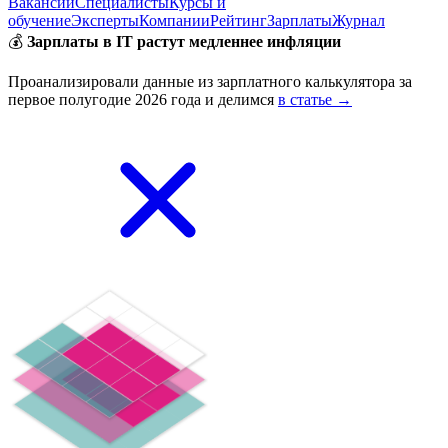
Вакансии
Специалисты
Курсы и
обучение
Эксперты
Компании
Рейтинг
Зарплаты
Журнал
💰
Зарплаты в IT растут медленнее инфляции
Проанализировали данные из зарплатного калькулятора за
первое полугодие 2026 года и делимся
в статье →