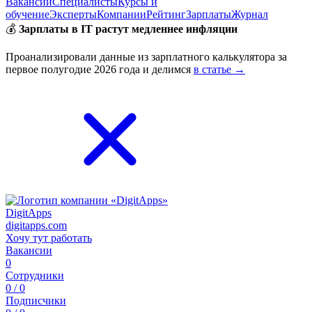
Вакансии
Специалисты
Курсы и
обучение
Эксперты
Компании
Рейтинг
Зарплаты
Журнал
💰
Зарплаты в IT растут медленнее инфляции
Проанализировали данные из зарплатного калькулятора за
первое полугодие 2026 года и делимся
в статье →
DigitApps
digitapps.com
Хочу тут работать
Вакансии
0
Сотрудники
0 / 0
Подписчики