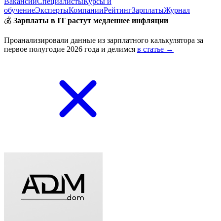
Вакансии
Специалисты
Курсы и
обучение
Эксперты
Компании
Рейтинг
Зарплаты
Журнал
💰
Зарплаты в IT растут медленнее инфляции
Проанализировали данные из зарплатного калькулятора за
первое полугодие 2026 года и делимся
в статье →