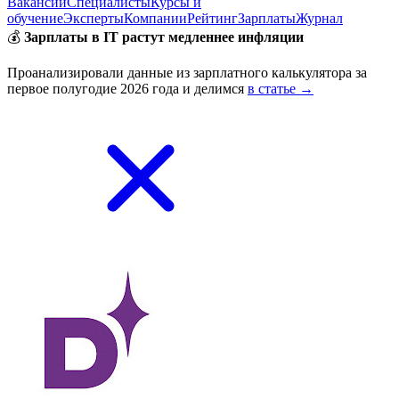
Вакансии
Специалисты
Курсы и
обучение
Эксперты
Компании
Рейтинг
Зарплаты
Журнал
💰
Зарплаты в IT растут медленнее инфляции
Проанализировали данные из зарплатного калькулятора за
первое полугодие 2026 года и делимся
в статье →