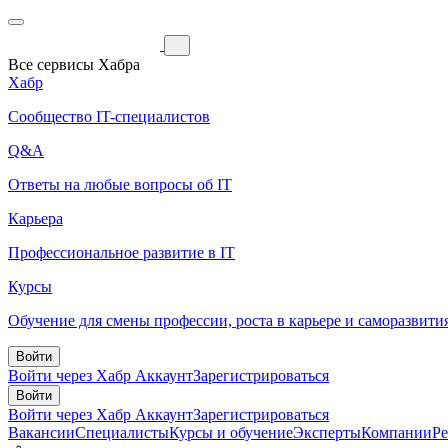
Все сервисы Хабра
Хабр
Сообщество IT-специалистов
Q&A
Ответы на любые вопросы об IT
Карьера
Профессиональное развитие в IT
Курсы
Обучение для смены профессии, роста в карьере и саморазвити
Войти
Войти через Хабр Аккаунт
Зарегистрироваться
Войти
Войти через Хабр Аккаунт
Зарегистрироваться
Вакансии
Специалисты
Курсы и обучение
Эксперты
Компании
Р