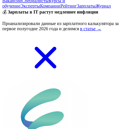
Вакансии
Специалисты
Курсы и
обучение
Эксперты
Компании
Рейтинг
Зарплаты
Журнал
💰
Зарплаты в IT растут медленнее инфляции
Проанализировали данные из зарплатного калькулятора за
первое полугодие 2026 года и делимся
в статье →