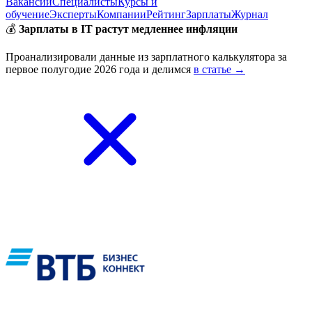
Вакансии
Специалисты
Курсы и
обучение
Эксперты
Компании
Рейтинг
Зарплаты
Журнал
💰
Зарплаты в IT растут медленнее инфляции
Проанализировали данные из зарплатного калькулятора за
первое полугодие 2026 года и делимся
в статье →