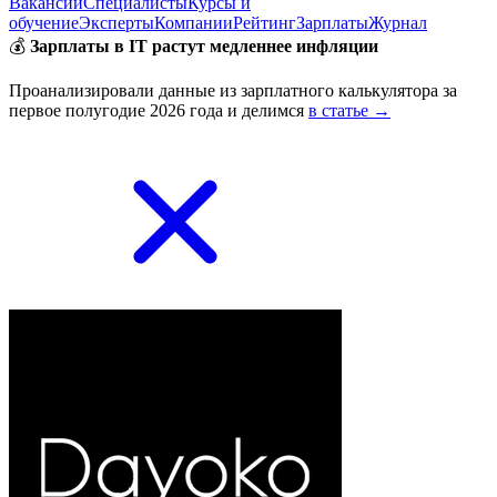
Вакансии
Специалисты
Курсы и
обучение
Эксперты
Компании
Рейтинг
Зарплаты
Журнал
💰
Зарплаты в IT растут медленнее инфляции
Проанализировали данные из зарплатного калькулятора за
первое полугодие 2026 года и делимся
в статье →