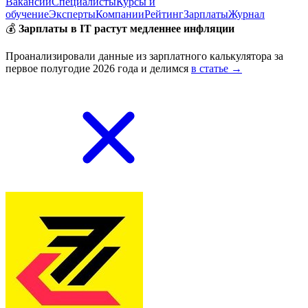
Вакансии
Специалисты
Курсы и
обучение
Эксперты
Компании
Рейтинг
Зарплаты
Журнал
💰
Зарплаты в IT растут медленнее инфляции
Проанализировали данные из зарплатного калькулятора за
первое полугодие 2026 года и делимся
в статье →