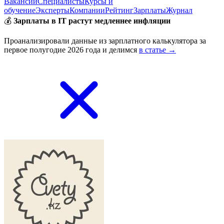
Вакансии
Специалисты
Курсы и
обучение
Эксперты
Компании
Рейтинг
Зарплаты
Журнал
💰
Зарплаты в IT растут медленнее инфляции
Проанализировали данные из зарплатного калькулятора за
первое полугодие 2026 года и делимся
в статье →