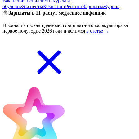
Вакансии
Специалисты
Курсы и
обучение
Эксперты
Компании
Рейтинг
Зарплаты
Журнал
💰
Зарплаты в IT растут медленнее инфляции
Проанализировали данные из зарплатного калькулятора за
первое полугодие 2026 года и делимся
в статье →