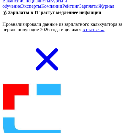
Вакансии
Специалисты
Курсы и
обучение
Эксперты
Компании
Рейтинг
Зарплаты
Журнал
💰
Зарплаты в IT растут медленнее инфляции
Проанализировали данные из зарплатного калькулятора за
первое полугодие 2026 года и делимся
в статье →