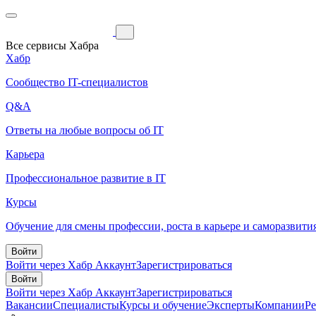
Все сервисы Хабра
Хабр
Сообщество IT-специалистов
Q&A
Ответы на любые вопросы об IT
Карьера
Профессиональное развитие в IT
Курсы
Обучение для смены профессии, роста в карьере и саморазвити
Войти
Войти через Хабр Аккаунт
Зарегистрироваться
Войти
Войти через Хабр Аккаунт
Зарегистрироваться
Вакансии
Специалисты
Курсы и обучение
Эксперты
Компании
Р