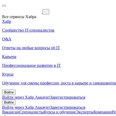
Все сервисы Хабра
Хабр
Сообщество IT-специалистов
Q&A
Ответы на любые вопросы об IT
Карьера
Профессиональное развитие в IT
Курсы
Обучение для смены профессии, роста в карьере и саморазвити
Войти
Войти через Хабр Аккаунт
Зарегистрироваться
Войти
Войти через Хабр Аккаунт
Зарегистрироваться
Вакансии
Специалисты
Курсы и обучение
Эксперты
Компании
Р