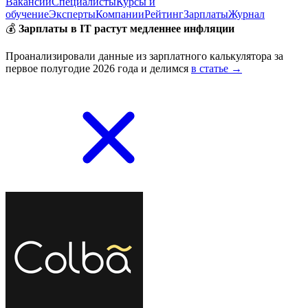
Вакансии
Специалисты
Курсы и
обучение
Эксперты
Компании
Рейтинг
Зарплаты
Журнал
💰
Зарплаты в IT растут медленнее инфляции
Проанализировали данные из зарплатного калькулятора за
первое полугодие 2026 года и делимся
в статье →