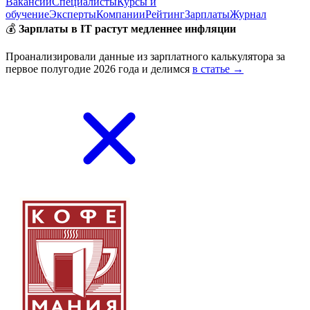
Вакансии
Специалисты
Курсы и
обучение
Эксперты
Компании
Рейтинг
Зарплаты
Журнал
💰
Зарплаты в IT растут медленнее инфляции
Проанализировали данные из зарплатного калькулятора за
первое полугодие 2026 года и делимся
в статье →