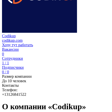
Codikup
codikup.com
Хочу тут работать
Вакансии
0
Сотрудники
1 / 1
Подписчики
0 / 0
Размер компании
До 10 человек
Контакты
Телефон:
+13126841522
О компании «Codikup»