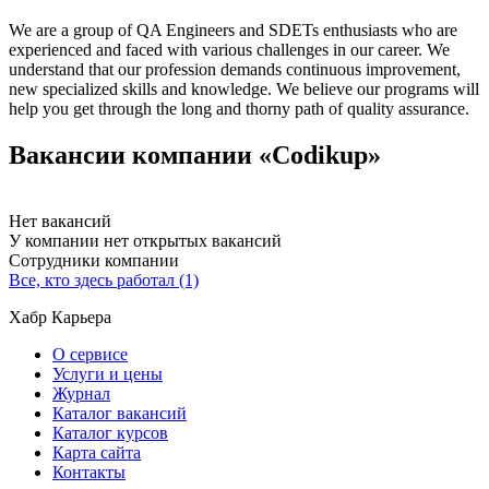
We are a group of QA Engineers and SDETs enthusiasts who are
experienced and faced with various challenges in our career. We
understand that our profession demands continuous improvement,
new specialized skills and knowledge. We believe our programs will
help you get through the long and thorny path of quality assurance.
Вакансии компании «Codikup»
Нет вакансий
У компании нет открытых вакансий
Сотрудники компании
Все, кто здесь работал (1)
Хабр Карьера
О сервисе
Услуги и цены
Журнал
Каталог вакансий
Каталог курсов
Карта сайта
Контакты