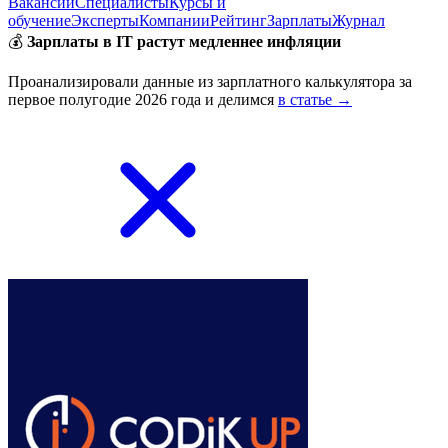
Вакансии
Специалисты
Курсы и
обучение
Эксперты
Компании
Рейтинг
Зарплаты
Журнал
💰
Зарплаты в IT растут медленнее инфляции
Проанализировали данные из зарплатного калькулятора за
первое полугодие 2026 года и делимся
в статье →