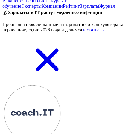
Вакансии
Специалисты
Курсы и
обучение
Эксперты
Компании
Рейтинг
Зарплаты
Журнал
💰
Зарплаты в IT растут медленнее инфляции
Проанализировали данные из зарплатного калькулятора за
первое полугодие 2026 года и делимся
в статье →