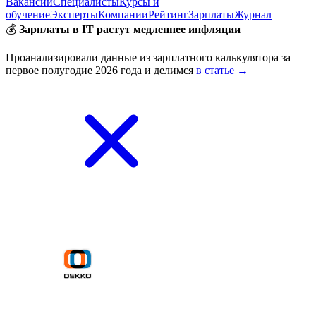
Вакансии
Специалисты
Курсы и
обучение
Эксперты
Компании
Рейтинг
Зарплаты
Журнал
💰
Зарплаты в IT растут медленнее инфляции
Проанализировали данные из зарплатного калькулятора за
первое полугодие 2026 года и делимся
в статье →