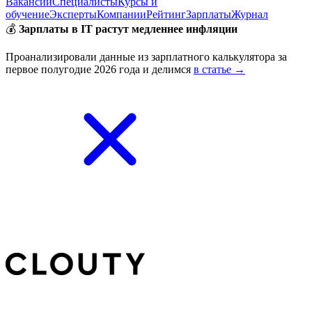
Вакансии
Специалисты
Курсы и
обучение
Эксперты
Компании
Рейтинг
Зарплаты
Журнал
💰
Зарплаты в IT растут медленнее инфляции
Проанализировали данные из зарплатного калькулятора за
первое полугодие 2026 года и делимся
в статье →