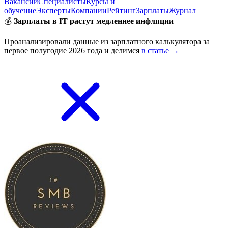
Вакансии
Специалисты
Курсы и
обучение
Эксперты
Компании
Рейтинг
Зарплаты
Журнал
💰
Зарплаты в IT растут медленнее инфляции
Проанализировали данные из зарплатного калькулятора за
первое полугодие 2026 года и делимся
в статье →