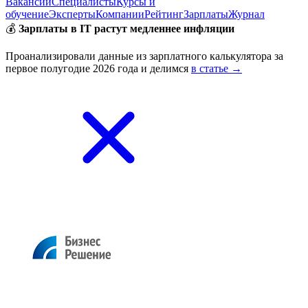
Вакансии
Специалисты
Курсы и
обучение
Эксперты
Компании
Рейтинг
Зарплаты
Журнал
💰
Зарплаты в IT растут медленнее инфляции
Проанализировали данные из зарплатного калькулятора за
первое полугодие 2026 года и делимся
в статье →