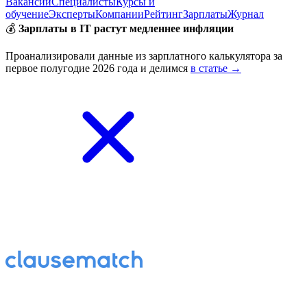
Вакансии
Специалисты
Курсы и
обучение
Эксперты
Компании
Рейтинг
Зарплаты
Журнал
💰
Зарплаты в IT растут медленнее инфляции
Проанализировали данные из зарплатного калькулятора за
первое полугодие 2026 года и делимся
в статье →