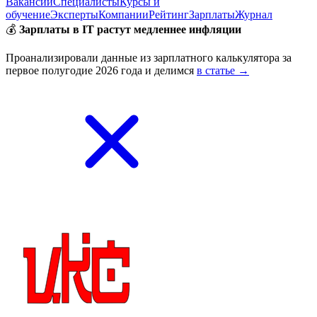
Вакансии
Специалисты
Курсы и
обучение
Эксперты
Компании
Рейтинг
Зарплаты
Журнал
💰
Зарплаты в IT растут медленнее инфляции
Проанализировали данные из зарплатного калькулятора за
первое полугодие 2026 года и делимся
в статье →