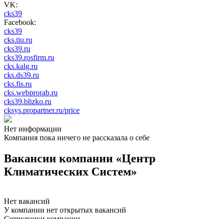
VK:
cks39
Facebook:
cks39
cks.tiu.ru
cks39.ru
cks39.rosfirm.ru
cks.kalg.ru
cks.ds39.ru
cks.fis.ru
cks.webprorab.ru
cks39.blizko.ru
cksys.propartner.ru/price
Нет информации
Компания пока ничего не рассказала о себе
Вакансии компании «Центр
Климатических Систем»
Нет вакансий
У компании нет открытых вакансий
Сотрудники компании