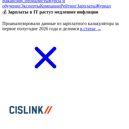
Вакансии
Специалисты
Курсы и
обучение
Эксперты
Компании
Рейтинг
Зарплаты
Журнал
💰
Зарплаты в IT растут медленнее инфляции
Проанализировали данные из зарплатного калькулятора за
первое полугодие 2026 года и делимся
в статье →