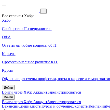
Все сервисы Хабра
Хабр
Сообщество IT-специалистов
Q&A
Ответы на любые вопросы об IT
Карьера
Профессиональное развитие в IT
Курсы
Обучение для смены профессии, роста в карьере и саморазвити
Войти
Войти через Хабр Аккаунт
Зарегистрироваться
Войти
Войти через Хабр Аккаунт
Зарегистрироваться
Вакансии
Специалисты
Курсы и обучение
Эксперты
Компании
Р