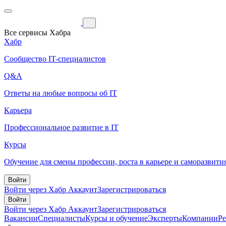
Все сервисы Хабра
Хабр
Сообщество IT-специалистов
Q&A
Ответы на любые вопросы об IT
Карьера
Профессиональное развитие в IT
Курсы
Обучение для смены профессии, роста в карьере и саморазвити
Войти
Войти через Хабр Аккаунт
Зарегистрироваться
Войти
Войти через Хабр Аккаунт
Зарегистрироваться
Вакансии
Специалисты
Курсы и обучение
Эксперты
Компании
Р