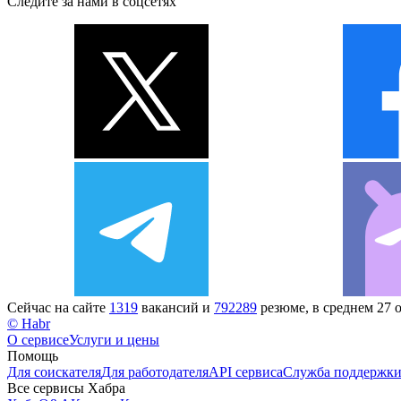
Следите за нами в соцсетях
Сейчас на сайте
1319
вакансий и
792289
резюме, в среднем 27 
© Habr
О сервисе
Услуги и цены
Помощь
Для соискателя
Для работодателя
API сервиса
Служба поддержк
Все сервисы Хабра