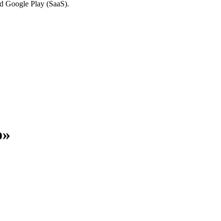
nd Google Play (SaaS).
o»