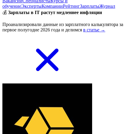
Вакансии
Специалисты
Курсы и
обучение
Эксперты
Компании
Рейтинг
Зарплаты
Журнал
💰
Зарплаты в IT растут медленнее инфляции
Проанализировали данные из зарплатного калькулятора за
первое полугодие 2026 года и делимся
в статье →