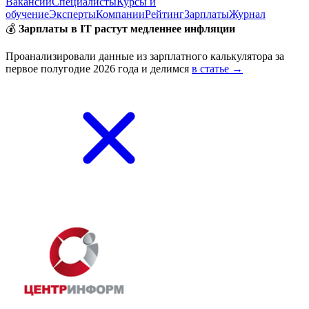
Вакансии
Специалисты
Курсы и
обучение
Эксперты
Компании
Рейтинг
Зарплаты
Журнал
💰
Зарплаты в IT растут медленнее инфляции
Проанализировали данные из зарплатного калькулятора за
первое полугодие 2026 года и делимся
в статье →