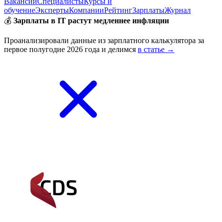
Вакансии
Специалисты
Курсы и
обучение
Эксперты
Компании
Рейтинг
Зарплаты
Журнал
💰
Зарплаты в IT растут медленнее инфляции
Проанализировали данные из зарплатного калькулятора за
первое полугодие 2026 года и делимся
в статье →