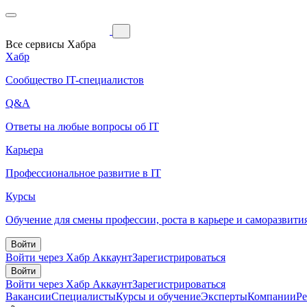
Все сервисы Хабра
Хабр
Сообщество IT-специалистов
Q&A
Ответы на любые вопросы об IT
Карьера
Профессиональное развитие в IT
Курсы
Обучение для смены профессии, роста в карьере и саморазвити
Войти
Войти через Хабр Аккаунт
Зарегистрироваться
Войти
Войти через Хабр Аккаунт
Зарегистрироваться
Вакансии
Специалисты
Курсы и обучение
Эксперты
Компании
Р