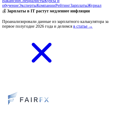
Вакансии
Специалисты
Курсы и
обучение
Эксперты
Компании
Рейтинг
Зарплаты
Журнал
💰
Зарплаты в IT растут медленнее инфляции
Проанализировали данные из зарплатного калькулятора за
первое полугодие 2026 года и делимся
в статье →