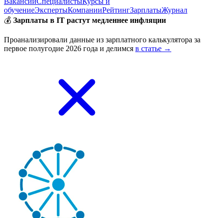
Вакансии
Специалисты
Курсы и
обучение
Эксперты
Компании
Рейтинг
Зарплаты
Журнал
💰
Зарплаты в IT растут медленнее инфляции
Проанализировали данные из зарплатного калькулятора за
первое полугодие 2026 года и делимся
в статье →