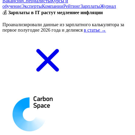
Вакансии
Специалисты
Курсы и
обучение
Эксперты
Компании
Рейтинг
Зарплаты
Журнал
💰
Зарплаты в IT растут медленнее инфляции
Проанализировали данные из зарплатного калькулятора за
первое полугодие 2026 года и делимся
в статье →