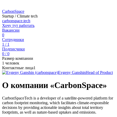
CarbonSpace
Startup / Climate tech
carbonspace.tech
Хочу тут работать
Вакансии
0
Сотрудники
1 / 1
Подписчики
0 / 0
Размер компании
1 человек
Контактные лица
1
Evgeny Ganshin
Head of Product
О компании «CarbonSpace»
CarbonSpaceTech is a developer of a satellite-powered platform for
carbon footprint monitoring, which facilitates climate-responsible
decisions by providing actionable insights about total territory
footprints, as well as nature-based uptakes and emissions.